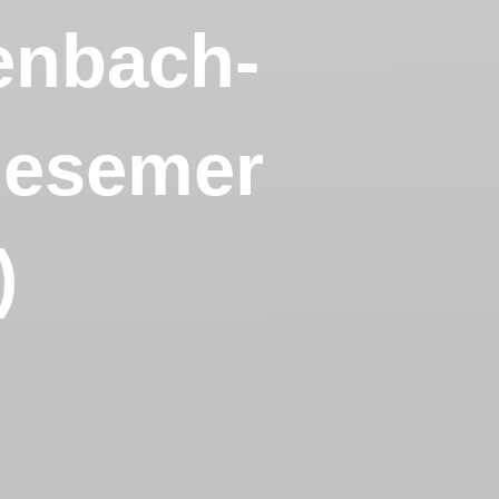
enbach-
iesemer
)