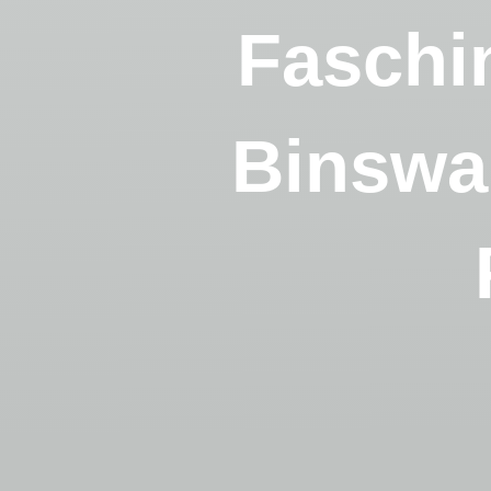
Faschi
Binswa