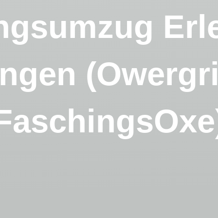
ngsumzug Erl
ngen (Owergr
FaschingsOxe